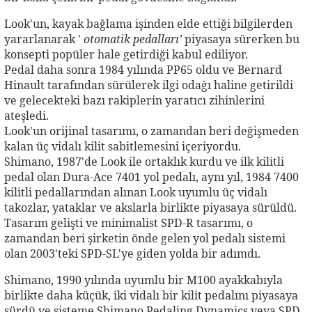
Look'un, kayak bağlama işinden elde ettiği bilgilerden
yararlanarak '
otomatik pedalları’
piyasaya sürerken bu
konsepti popüler hale getirdiği kabul ediliyor.
Pedal daha sonra 1984 yılında PP65 oldu ve Bernard
Hinault tarafından sürülerek ilgi odağı haline getirildi
ve gelecekteki bazı rakiplerin yaratıcı zihinlerini
ateşledi.
Look'un orijinal tasarımı, o zamandan beri değişmeden
kalan üç vidalı kilit sabitlemesini içeriyordu.
Shimano, 1987'de Look ile ortaklık kurdu ve ilk kilitli
pedal olan Dura-Ace 7401 yol pedalı, aynı yıl, 1984 7400
kilitli pedallarından alınan Look uyumlu üç vidalı
takozlar, yataklar ve akslarla birlikte piyasaya sürüldü.
Tasarım gelişti ve minimalist SPD-R tasarımı, o
zamandan beri şirketin önde gelen yol pedalı sistemi
olan 2003'teki SPD-SL'ye giden yolda bir adımdı.
Shimano, 1990 yılında uyumlu bir M100 ayakkabıyla
birlikte daha küçük, iki vidalı bir kilit pedalını piyasaya
sürdü ve sisteme Shimano Pedaling Dynamics veya SPD