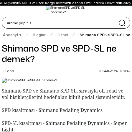
Alışveriş
₺ 4000 ve üzeri kargo ücretsiz
Sezona Özel İndirim Fırsatları
Kolay İ
Anasayfa
Bloglar
Genel
Shimano SPD ve SPD-SL ne
Shimano SPD ve SPD-SL ne
demek?
Genel
24-02-2024
13:42
Shimano SPD ve Shimano SPD-SL, sırasıyla off-road ve
yol bisikletçilerini hedef alan kilitli pedal sistemleridir.
SPD kısaltması -
S
himano
P
edaling
D
ynamics
SPD-SL kısaltması -
S
himano
P
edaling
D
ynamics -
S
uper
L
ight