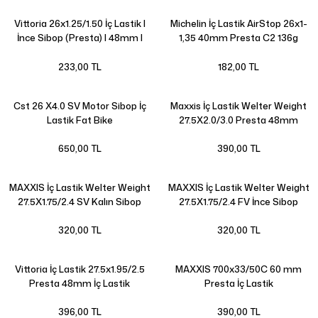
Vittoria 26x1.25/1.50 İç Lastik |
Michelin İç Lastik AirStop 26x1-
İnce Sibop (Presta) | 48mm |
1,35 40mm Presta C2 136g
233,00 TL
182,00 TL
Cst 26 X4.0 SV Motor Sibop İç
Maxxis İç Lastik Welter Weight
Lastik Fat Bike
27.5X2.0/3.0 Presta 48mm
650,00 TL
390,00 TL
MAXXIS İç Lastik Welter Weight
MAXXIS İç Lastik Welter Weight
27.5X1.75/2.4 SV Kalın Sibop
27.5X1.75/2.4 FV İnce Sibop
48mm
48mm
320,00 TL
320,00 TL
Vittoria İç Lastik 27.5x1.95/2.5
MAXXIS 700x33/50C 60 mm
Presta 48mm İç Lastik
Presta İç Lastik
396,00 TL
390,00 TL