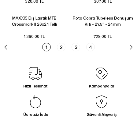
320,00 TL
307,00 TL
MAXXIS Dış Lastik MTB
Roto Cobra Tubeless Dönüşüm
Crossmark II 26x2.1 Telli
Kiti - 27,5'' - 24mm
1.350,00 TL
729,00 TL
1
2
3
4
Hızlı Teslimat
Kampanyalar
Ücretsiz İade
Güvenli Alışveriş