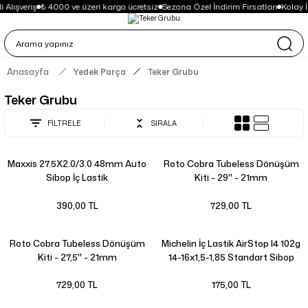
Alışveriş
₺ 4000 ve üzeri kargo ücretsiz
Sezona Özel İndirim Fırsatları
Kolay 
Anasayfa
Yedek Parça
Teker Grubu
Teker Grubu
FİLTRELE
SIRALA
Maxxis 27.5X2.0/3.0 48mm Auto
Roto Cobra Tubeless Dönüşüm
Sibop İç Lastik
Kiti - 29'' - 21mm
390,00 TL
729,00 TL
Roto Cobra Tubeless Dönüşüm
Michelin İç Lastik AirStop I4 102g
Kiti - 27,5'' - 21mm
14-16x1,5-1,85 Standart Sibop
34mm
729,00 TL
175,00 TL