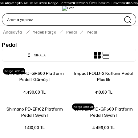
i Alışveriş
₺ 4000 ve üzeri kargo ücretsiz
Sezona Özel İndirim Fırsatları
Kolay
Anasayfa
Yedek Parça
Pedal
Pedal
Pedal
SIRALA
Kargo Bedava
Shimano PD-GR500 Platform
Impact FOLD-2 Katlanır Pedal
Pedal | Gümüş |
Plastik
4.490,00 TL
410,00 TL
Kargo Bedava
Shimano PD-EF102 Platform
Shimano PD-GR500 Platform
Pedal | Siyah |
Pedal | Siyah |
1.410,00 TL
4.495,00 TL