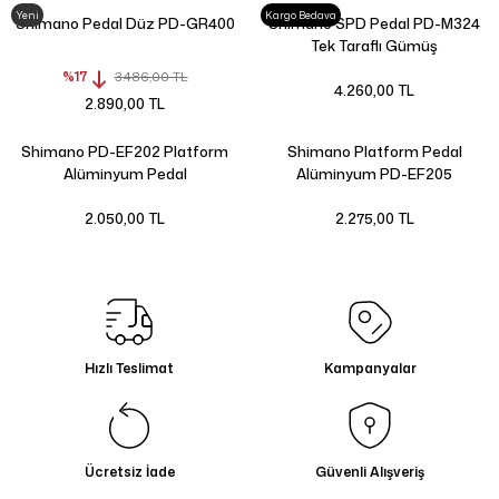
Yeni
Kargo Bedava
Shimano Pedal Düz PD-GR400
Shimano SPD Pedal PD-M324
Tek Taraflı Gümüş
%17
3.486,00 TL
4.260,00 TL
2.890,00 TL
Shimano PD-EF202 Platform
Shimano Platform Pedal
Alüminyum Pedal
Alüminyum PD-EF205
2.050,00 TL
2.275,00 TL
Hızlı Teslimat
Kampanyalar
Ücretsiz İade
Güvenli Alışveriş