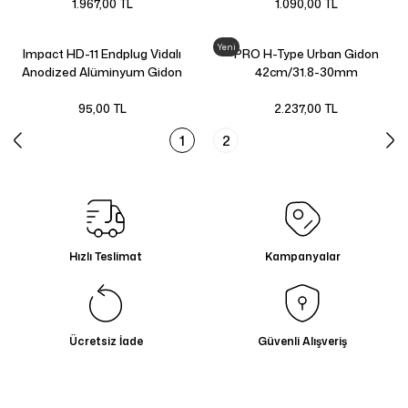
1.967,00 TL
1.090,00 TL
Yeni
Impact HD-11 Endplug Vidalı
PRO H-Type Urban Gidon
Anodized Alüminyum Gidon
42cm/31.8-30mm
Tıpası Kırmızı
95,00 TL
2.237,00 TL
1
2
Hızlı Teslimat
Kampanyalar
Ücretsiz İade
Güvenli Alışveriş