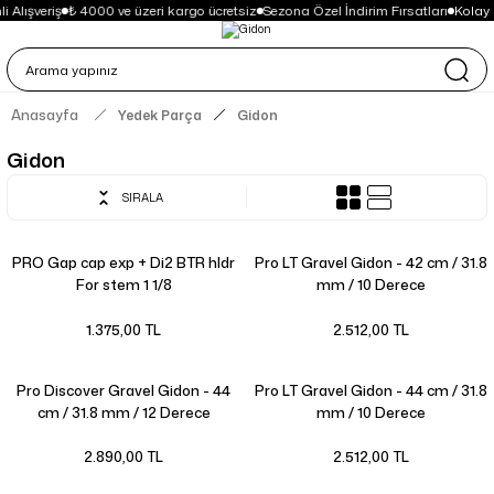
 Alışveriş
₺ 4000 ve üzeri kargo ücretsiz
Sezona Özel İndirim Fırsatları
Kolay 
Anasayfa
Yedek Parça
Gidon
Gidon
SIRALA
PRO Gap cap exp + Di2 BTR hldr
Pro LT Gravel Gidon - 42 cm / 31.8
For stem 1 1/8
mm / 10 Derece
1.375,00 TL
2.512,00 TL
Pro Discover Gravel Gidon - 44
Pro LT Gravel Gidon - 44 cm / 31.8
cm / 31.8 mm / 12 Derece
mm / 10 Derece
2.890,00 TL
2.512,00 TL