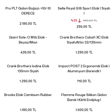
Pro PLT Gidon Boğazı +10/-10
Selle Royal G16 Sport Elcik | Siyah
DERECE
|
%33
440,00 TL
2.190,00 TL
295,00 TL
Giant Sole-O Mtb Elcik -
Crank Brothers Cobalt XC Elcik
Beyaz/Mavi
Siyah/Altın 32/130mm
439,00 TL
1.290,00 TL
Crank Brothers Iodine Elcik
Impact POST 2 Ergonomik Elcik |
130mm Siyah
Aluminyum Barendli |
1.290,00 TL
710,00 TL
Brooks Elcik Cambium Rubber
Flamme Rouge Silikon Gidon
Bandı | Kilitli Endplug |
1.190,00 TL
1.500,00 TL