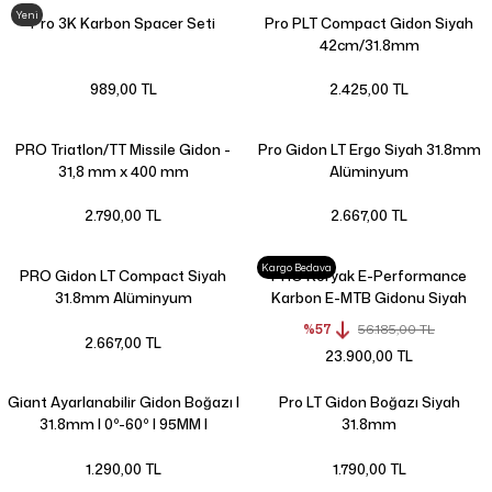
Yeni
Pro 3K Karbon Spacer Seti
Pro PLT Compact Gidon Siyah
42cm/31.8mm
989,00 TL
2.425,00 TL
PRO Triatlon/TT Missile Gidon -
Pro Gidon LT Ergo Siyah 31.8mm
31,8 mm x 400 mm
Alüminyum
2.790,00 TL
2.667,00 TL
Kargo Bedava
PRO Gidon LT Compact Siyah
PRO Koryak E-Performance
31.8mm Alüminyum
Karbon E-MTB Gidonu Siyah
800mm/35mm/20mm
%57
56.185,00 TL
2.667,00 TL
23.900,00 TL
Giant Ayarlanabilir Gidon Boğazı |
Pro LT Gidon Boğazı Siyah
31.8mm | 0º-60º | 95MM |
31.8mm
1.290,00 TL
1.790,00 TL