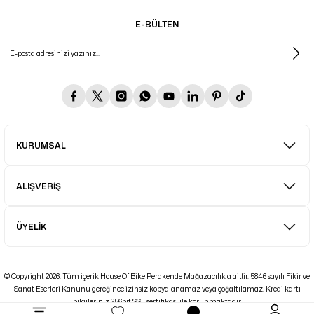
E-BÜLTEN
KURUMSAL
ALIŞVERİŞ
ÜYELİK
© Copyright 2026. Tüm içerik House Of Bike Perakende Mağazacılık'a aittir. 5846 sayılı Fikir ve
Sanat Eserleri Kanunu gereğince izinsiz kopyalanamaz veya çoğaltılamaz. Kredi kartı
bilgileriniz 256bit SSL sertifikası ile korunmaktadır.