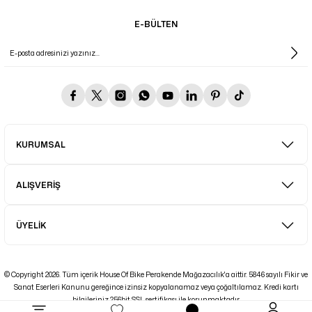
E-BÜLTEN
KURUMSAL
ALIŞVERİŞ
ÜYELİK
© Copyright 2026. Tüm içerik House Of Bike Perakende Mağazacılık'a aittir. 5846 sayılı Fikir ve
Sanat Eserleri Kanunu gereğince izinsiz kopyalanamaz veya çoğaltılamaz. Kredi kartı
bilgileriniz 256bit SSL sertifikası ile korunmaktadır.