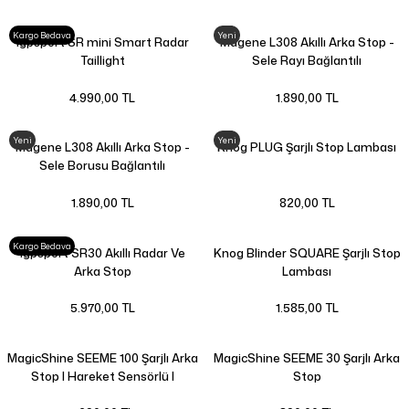
Kargo Bedava
Yeni
Igpsport SR mini Smart Radar
Magene L308 Akıllı Arka Stop -
Taillight
Sele Rayı Bağlantılı
4.990,00 TL
1.890,00 TL
Yeni
Yeni
Magene L308 Akıllı Arka Stop -
Knog PLUG Şarjlı Stop Lambası
Sele Borusu Bağlantılı
1.890,00 TL
820,00 TL
Kargo Bedava
Igpsport SR30 Akıllı Radar Ve
Knog Blinder SQUARE Şarjlı Stop
Arka Stop
Lambası
5.970,00 TL
1.585,00 TL
MagicShine SEEME 100 Şarjlı Arka
MagicShine SEEME 30 Şarjlı Arka
Stop | Hareket Sensörlü |
Stop