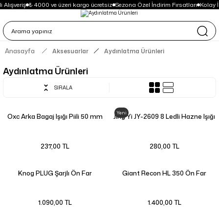
Alışveriş
₺ 4000 ve üzeri kargo ücretsiz
Sezona Özel İndirim Fırsatları
Kolay 
Anasayfa
Aksesuarlar
Aydınlatma Ürünleri
Aydınlatma Ürünleri
SIRALA
Yeni
Oxc Arka Bagaj Işığı Piili 50 mm
Jing Yi JY-2609 8 Ledli Hazne Işığı
237,00 TL
280,00 TL
Knog PLUG Şarjlı Ön Far
Giant Recon HL 350 Ön Far
1.090,00 TL
1.400,00 TL