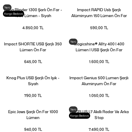
Yeni
Knog Blinder 1300 Şarlı Ön Far -
Impact RAPID Usb Şarjlı
Kargo Bedava
1300 Lümen - Siyah
Alüminyum 150 Lümen Ön Far
4.850,00 TL
590,00 TL
Yeni
Impact SHORTIE USB Şarjlı 350
Magicshine® Allty 400 | 400
Lümen Ön Far
Lümen | USB Şarjlı Ön Far
645,00 TL
1.600,00 TL
Knog Plus USB Şarjlı Ön Işık -
Impact Genius 500 Lumen Şarjlı
Siyah
Aluminyum Ön Far
790,00 TL
1.050,00 TL
Yeni
Epic Jaws Şarjlı Ön Far 1000
CYCPLUS L7 Akıllı Radar Ve Arka
Kargo Bedava
Lümen
Stop
940,00 TL
7.490,00 TL