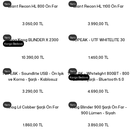
Yeni
Yeni
Giant Recon HL 800 Ön Far
Giant Recon HL 1100 Ön Far
3.050,00 TL
3.990,00 TL
Yeni
Yeni
Knog Knog BLINDER X 2300
TOPEAK - UTF WHITELITE 30
Kargo Bedava
10.390,00 TL
1.450,00 TL
Yeni
Yeni
TOPEAK - Soundlite USB - Ön Işık
TOPEAK - Whitelight 800BT - 800
Kargo Bedava
ve Korna - Şarjlı - Kablosuz
Lümen Şarjlı - Bluetooth 5.0
Gidondan Kumandalı - TMS077B
Destekli - TMS100Bt
3.290,00 TL
4.690,00 TL
Yeni
Yeni
Knog Lil Cobber Şarjlı Ön Far
Knog Blinder 900 Şarjlı Ön Far -
900 Lümen - Siyah
1.860,00 TL
3.850,00 TL