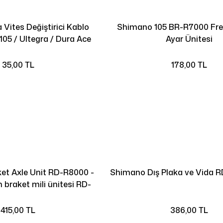
Vites Değiştirici Kablo
Shimano 105 BR-R7000 Fre
 105 / Ultegra / Dura Ace
Ayar Ünitesi
Di2 12s
35,00 TL
178,00 TL
et Axle Unit RD-R8000 -
Shimano Dış Plaka ve Vida 
n braket mili ünitesi RD-
R8000
415,00 TL
386,00 TL