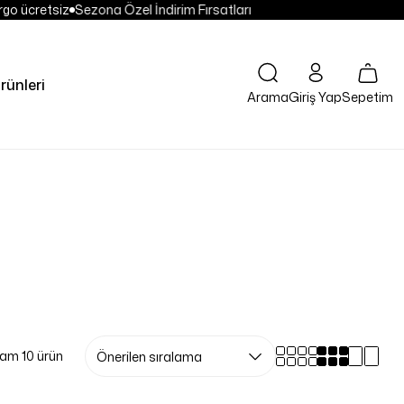
go ücretsiz
Sezona Özel İndirim Fırsatları
rünleri
Sepetim
Arama
Giriş Yap
am 10 ürün