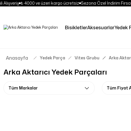
Alışveriş
₺ 4000 ve üzeri kargo ücretsiz
Sezona Özel İndirim Fırsatl
Bisikletler
Aksesuarlar
Yedek 
Anasayfa
Yedek Parça
Vites Grubu
Arka Aktar
Arka Aktarıcı Yedek Parçaları
Tüm Markalar
Tüm Fiyat A