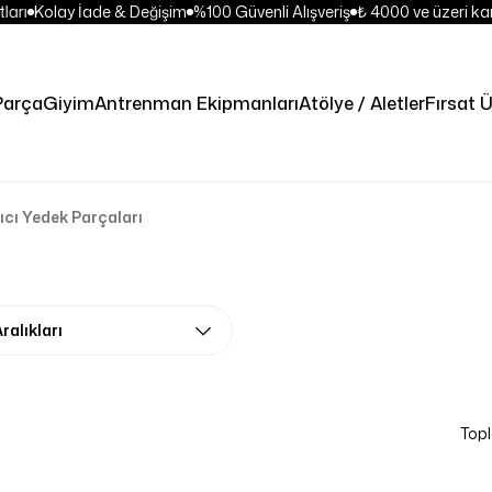
arı
Kolay İade & Değişim
%100 Güvenli Alışveriş
₺ 4000 ve üzeri kar
Parça
Giyim
Antrenman Ekipmanları
Atölye / Aletler
Fırsat Ü
ıcı Yedek Parçaları
ralıkları
Topl