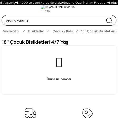
i Alışveriş
₺ 4000 ve üzeri kargo ücretsiz
Sezona Özel İndirim Fırsatları
Kolay
Anasayfa
Bisikletler
Çocuk / Kids
18'' Çocuk Bisikletleri 
18'' Çocuk Bisikletleri 4/7 Yaş
Ürün Bulunamadı.