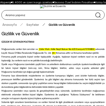
lışveriş
₺ 4000 ve üzeri kargo ücretsiz
Sezona Özel İndirim Fırsatları
Kolay İa
Anasayfa
Sayfalar
Gizlilik ve Güvenlik
Gizlilik ve Güvenlik
GİZLİLİK VE GÜVENLİK POLİTİKASI
Mağazamızda verilen tüm servisler ve
,Zafer Mah. Adile Naşit Bulvarı No:62D Esenyurt/İSTANBUL
adresinde
kayıtlı
House Of Bike Perakende Mağazacılık Tic. Ltd.
Şti.
firmamıza aittir ve firmamız tarafından işletilir.
Firmamız,
çeşitli amaçlarla kişisel veriler toplayabilir. Aşağıda, toplanan kişisel verilerin nasıl ve ne şekilde
toplandığı, bu verilerin nasıl ve ne şekilde korunduğu belirtilmiştir.
Üyelik veya
Mağazamız
üzerindeki çeşitli form ve anketlerin doldurulması suretiyle üyelerin kendileriyle ilgili
bir takım kişisel bilgileri (isim-soy isim, firma bilgileri, telefon, adres veya e-posta adresleri gibi)
Mağazamız
tarafından işin doğası gereği toplanmaktadır.
Firmamız bazı dönemlerde müşterilerine ve üyelerine kampanya bilgileri, yeni ürünler hakkında bilgiler,
promosyon teklifleri gönderebilir. Üyelerimiz bu gibi bilgileri alıp almama konusunda her türlü seçimi üye
olurken yapabilir, sonrasında üye girişi yaptıktan sonra hesap bilgileri bölümünden bu seçimi değiştirilebilir ya
da kendisine gelen bilgilendirme iletisindeki linkle bildirim yapabilir.
Mağazamız
üzerinden veya eposta ile gerçekleştirilen onay sürecinde, üyelerimiz tarafından mağazamıza
elektronik ortamdan iletilen kişisel bilgiler, Üyelerimiz ile yaptığımız "Kullanıcı Sözleşmesi" ile belirlenen
amaçlar ve kapsam dışında üçüncü kişilere açıklanmayacaktır.
Sistemle ilgili sorunların tanımlanması ve verilen hizmet ile ilgili çıkabilecek sorunların veya uyuşmazlıkların