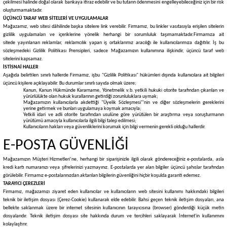
çekilmesi halinde doğal olarak bankaya itiraz edebilir ve bu tutarın ödenmesini engelleyebileceğiniz için bir risk
oluşturmamaktadır.
ÜÇÜNCÜ TARAF WEB SİTELERİ VE UYGULAMALAR
Mağazamız, web sitesi dâhilinde başka sitelere link verebilir. Firmamız, bu linkler vasıtasıyla erişilen sitelerin
gizlilik uygulamaları ve içeriklerine yönelik herhangi bir sorumluluk taşımamaktadır.
Firmamıza ait
sitede
yayınlanan reklamlar, reklamcılık yapan iş ortaklarımız aracılığı ile kullanıcılarımıza dağıtılır. İş bu
sözleşmedeki Gizlilik Politikası Prensipleri, sadece Mağazamızın kullanımına ilişkindir, üçüncü taraf web
sitelerini kapsamaz.
İSTİSNAİ HALLER
Aşağıda belirtilen sınırlı hallerde Firmamız, işbu "Gizlilik Politikası" hükümleri dışında kullanıcılara ait bilgileri
üçüncü kişilere açıklayabilir. Bu durumlar sınırlı sayıda olmak üzere;
Kanun, Kanun Hükmünde Kararname, Yönetmelik v.b. yetkili hukuki otorite tarafından çıkarılan ve
yürürlülükte olan hukuk kurallarının getirdiği zorunluluklara uymak;
Mağazamızın kullanıcılarla akdettiği "Üyelik Sözleşmesi"'nin ve diğer sözleşmelerin gereklerini
yerine getirmek ve bunları uygulamaya koymak amacıyla;
Yetkili idari ve adli otorite tarafından usulüne göre yürütülen bir araştırma veya soruşturmanın
yürütümü amacıyla kullanıcılarla ilgili bilgi talep edilmesi;
Kullanıcıların hakları veya güvenliklerini korumak için bilgi vermenin gerekli olduğu hallerdir.
E-POSTA GÜVENLİĞİ
Mağazamızın Müşteri Hizmetleri’ne, herhangi bir siparişinizle ilgili olarak göndereceğiniz e-postalarda, asla
kredi kartı numaranızı veya şifrelerinizi yazmayınız. E-postalarda yer alan bilgiler üçüncü şahıslar tarafından
görülebilir. Firmamız e-postalarınızdan aktarılan bilgilerin güvenliğini hiçbir koşulda garanti edemez.
TARAYICI ÇEREZLERİ
Firmamız, mağazamızı ziyaret eden kullanıcılar ve kullanıcıların web sitesini kullanımı hakkındaki bilgileri
teknik bir iletişim dosyası (Çerez-Cookie) kullanarak elde edebilir. Bahsi geçen teknik iletişim dosyaları, ana
bellekte saklanmak üzere bir internet sitesinin kullanıcının tarayıcısına (browser) gönderdiği küçük metin
dosyalarıdır. Teknik iletişim dosyası site hakkında durum ve tercihleri saklayarak İnternet'in kullanımını
kolaylaştırır.