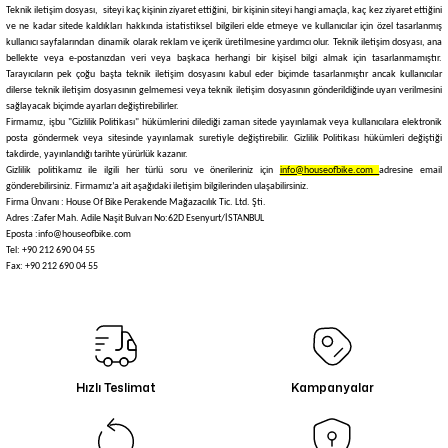
Teknik iletişim dosyası, siteyi kaç kişinin ziyaret ettiğini, bir kişinin siteyi hangi amaçla, kaç kez ziyaret ettiğini
ve ne kadar sitede kaldıkları hakkında istatistiksel bilgileri elde etmeye ve kullanıcılar için özel tasarlanmış
kullanıcı sayfalarından dinamik olarak reklam ve içerik üretilmesine yardımcı olur. Teknik iletişim dosyası, ana
bellekte veya e-postanızdan veri veya başkaca herhangi bir kişisel bilgi almak için tasarlanmamıştır.
Tarayıcıların pek çoğu başta teknik iletişim dosyasını kabul eder biçimde tasarlanmıştır ancak kullanıcılar
dilerse teknik iletişim dosyasının gelmemesi veya teknik iletişim dosyasının gönderildiğinde uyarı verilmesini
sağlayacak biçimde ayarları değiştirebilirler.
Firmamız, işbu "Gizlilik Politikası" hükümlerini dilediği zaman sitede yayınlamak veya kullanıcılara elektronik
posta göndermek veya sitesinde yayınlamak suretiyle değiştirebilir. Gizlilik Politikası hükümleri değiştiği
takdirde, yayınlandığı tarihte yürürlük kazanır.
Gizlilik politikamız ile ilgili her türlü soru ve önerileriniz için
info@houseofbike.com
adresine email
gönderebilirsiniz. Firmamız’a ait aşağıdaki iletişim bilgilerinden ulaşabilirsiniz.
Firma Ünvanı : House Of Bike Perakende Mağazacılık Tic. Ltd. Şti.
Adres :Zafer Mah. Adile Naşit Bulvarı No:62D Esenyurt/İSTANBUL
Eposta :info@houseofbike.com
Tel: +90 212 690 04 55
Fax: +90 212 690 04 55
Hızlı Teslimat
Kampanyalar