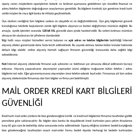
sipariş veren müşterilerin siparişlerinin tedarik ve teslimat aşamasına gelebilmesi için öncelikle finansal ve
adres/telefon bilgilerinin doğruluğunun onaylanması gereklidir. Bu bilgilerin kontrolü için gerekirse kredi kartı
sahibi müşteri ile veya ilgili banka ile irtibata geçilmektedir.
Üye olurken verdiğiniz tüm bilgilere sadece siz ulaşabilir ve siz değiştirebilirsiniz. Üye giriş bilgilerinizi güvenli
koruduğunuz takdirde başkalarının sizinle ilgili bilgilere ulaşması ve bunları değiştirmesi mümkün değildir. Bu
amaçla, üyelik işlemleri sırasında
128 bit SSL
güvenlik alanı içinde hareket edilir. Bu sistem kırılması mümkün
olmayan bir uluslararası bir şifreleme standardıdır.
Bilgi hattı veya müşteri hizmetleri servisi bulunan ve
açık adres ve telefon bilgilerinin
belirtildiği İnternet
alışveriş siteleri günümüzde daha fazla tercih edilmektedir. Bu sayede aklınıza takılan bütün konular hakkında
detaylı bilgi alabilir, online alışveriş hizmeti sağlayan firmanın güvenirliği konusunda daha sağlıklı bilgi
edinebilirsiniz.
Not:
İnternet alışveriş sitelerinde firmanın açık adresinin ve telefonun yer almasına dikkat edilmesini tavsiye
ediyoruz. Alışveriş yapacaksanız alışverişinizi yapmadan ürünü aldığınız mağazanın bütün telefon / adres
bilgilerini not edin. Eğer güvenmiyorsanız alışverişten önce telefon ederek teyit edin. Firmamıza ait tüm online
alışveriş sitelerimizde firmamıza dair tüm bilgiler ve firma yeri belirtilmiştir.
MAİL ORDER KREDİ KART BİLGİLERİ
GÜVENLİĞİ
Kredi kartı mail-order yöntemi ile bize göndereceğiniz kimlik ve kredi kart bilgileriniz firmamız tarafından gizlilik
prensibine göre saklanacaktır. Bu bilgiler olası banka ile oluşubilecek kredi kartından para çekim itirazlarına
karşı 60 gün süre ile bekletilip daha sonrasında imha edilmektedir. Sipariş ettiğiniz ürünlerin bedeli karşılığında
bize göndereceğiniz tarafınızdan onaylı mail-order formu bedeli dışında herhangi bir bedelin kartınızdan