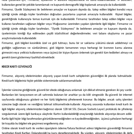
hızla çözülmesi için,
Firmamız
, üyelerinin IP adresini kaydetmekte ve bunu kullanmaktadır. IP adresleri,
kullanıcıları genel bir şekilde tanımlamak ve kapsamlı demografik bilgi toplamak amacıyla da kullanılabilir.
Firmamız
, Üyelik Sözleşmesi ile belirlenen amaçlar ve kapsam dışında da, talep edilen bilgileri kendisi veya
işbirliği içinde olduğu kişiler tarafından doğrudan pazarlama yapmak amacıyla kullanabilir. Kişisel bilgiler,
gerektiğinde kullanıcıyla temas kurmak için de kullanılabilir.
Firmamız
tarafından talep edilen bilgiler veya
kullanıcı tarafından sağlanan bilgiler veya
Mağazamız
üzerinden yapılan işlemlerle ilgili bilgiler;
Firmamız
ve
işbirliği içinde olduğu kişiler tarafından, "Üyelik Sözleşmesi" ile belirlenen amaçlar ve kapsam dışında da,
üyelerimizin kimliği ifşa edilmeden çeşitli istatistiksel değerlendirmeler, veri tabanı oluşturma ve pazar
araştırmalarında kullanılabilir.
Firmamız
, gizli bilgileri kesinlikle özel ve gizli tutmayı, bunu bir sır saklama yükümü olarak addetmeyi ve
gizliliğin sağlanması ve sürdürülmesi, gizli bilginin tamamının veya herhangi bir kısmının kamu alanına
girmesini veya yetkisiz kullanımını veya üçüncü bir kişiye ifşasını önlemek için gerekli tüm tedbirleri almayı ve
gerekli özeni göstermeyi taahhüt etmektedir.
KREDİ KARTI GÜVENLİĞİ
Firmamız
, alışveriş sitelerimizden alışveriş yapan kredi kartı sahiplerinin güvenliğini ilk planda tutmaktadır.
Kredi kartı bilgileriniz hiçbir şekilde sistemimizde saklanmamaktadır.
İşlemler sürecine girdiğinizde güvenli bir sitede olduğunuzu anlamak için dikkat etmeniz gereken iki şey vardır.
Bunlardan biri tarayıcınızın en alt satırında bulunan bir anahtar ya da kilit simgesidir. Bu güvenli bir internet
sayfasında olduğunuzu gösterir ve her türlü bilgileriniz şifrelenerek korunur. Bu bilgiler, ancak satış işlemleri
sürecine bağlı olarak ve verdiğiniz talimat istikametinde kullanılır. Alışveriş sırasında kullanılan kredi kartı ile
ilgili bilgiler alışveriş sitelerimizden bağımsız olarak 128 bit SSL (Secure Sockets Layer) protokolü ile şifrelenip
sorgulanmak üzere ilgili bankaya ulaştırılır. Kartın kullanılabilirliği onaylandığı takdirde alışverişe devam edilir.
Kartla ilgili hiçbir bilgi tarafımızdan görüntülenemediğinden ve kaydedilmediğinden, üçüncü şahısların herhangi
bir koşulda bu bilgileri ele geçirmesi engellenmiş olur.
Online olarak kredi kartı ile verilen siparişlerin ödeme/fatura/teslimat adresi bilgilerinin güvenilirliği firmamiz
tarafından Kredi Kartları Dolandırıcılığı'na karşı denetlenmektedir. Bu yüzden, alışveriş sitelerimizden ilk defa