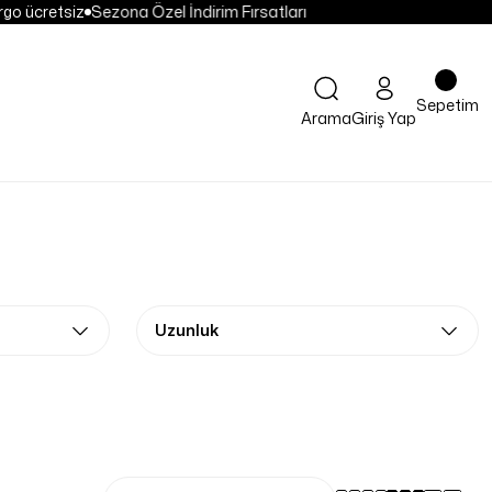
go ücretsiz
Sezona Özel İndirim Fırsatları
Sepetim
Arama
Giriş Yap
Uzunluk