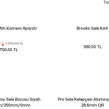
Top
Altı Kamera Aparatı
Brooks Sele Kılıfı
1
1.270,00 TL
390,00 TL
750,00 TL
loy Sele Borusu Siyah
Pro Sele Kelepçesi Alümin
mm/350mm/0mm
28.6mm QR