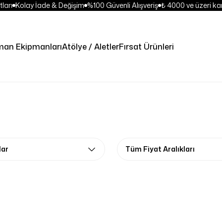
arı
Kolay İade & Değişim
%100 Güvenli Alışveriş
₺ 4000 ve üzeri kar
man Ekipmanları
Atölye / Aletler
Fırsat Ürünleri
lar
Tüm Fiyat Aralıkları