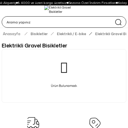
 Alışveriş
₺ 4000 ve üzeri kargo ücretsiz
Sezona Özel İndirim Fırsatları
Kolay 
Anasayfa
Bisikletler
Elektrikli / E-bike
Elektrikli Gravel Bis
Elektrikli Gravel Bisikletler
Ürün Bulunamadı.