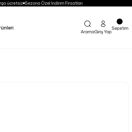
go ücretsiz
Sezona Özel İndirim Fırsatları
rünleri
Sepetim
Arama
Giriş Yap