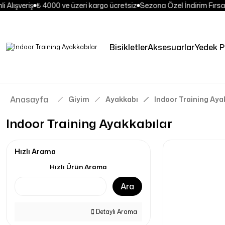
 Alışveriş
₺ 4000 ve üzeri kargo ücretsiz
Sezona Özel İndirim Fırsat
Bisikletler
Aksesuarlar
Yedek 
Anasayfa
Giyim
Ayakkabı
Indoor Training Aya
Indoor Training Ayakkabılar
Hızlı Arama
Hızlı Ürün Arama
Ara
Detaylı Arama