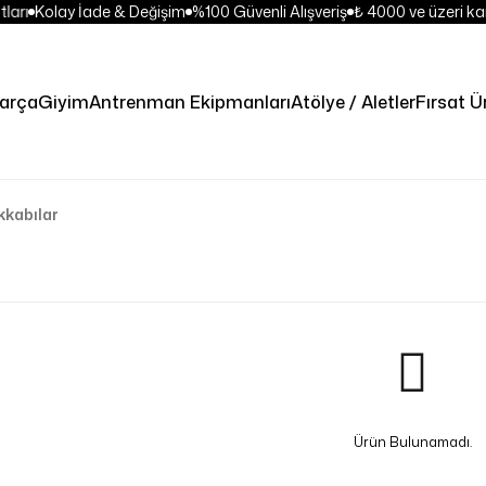
ları
Kolay İade & Değişim
%100 Güvenli Alışveriş
₺ 4000 ve üzeri kar
Parça
Giyim
Antrenman Ekipmanları
Atölye / Aletler
Fırsat Ü
kkabılar
Ürün Bulunamadı.