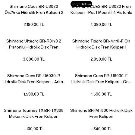
Kargo Bedava
Shimano Cues BR-U8020
Shimano CUES BR-U8020 Fren
Ön/Arka Hidrolik Fren Kaliperi 2
Kaliperi - Post Mount | 4 Pistonlu
Pistonlu
2.190,00 TL
4.390,00 TL
Shimano Ultegra BR-R8170 2
Shimano Tiagra BR-4770-F Ön
Pistonlu Hidrolik Disk Fren
Hidrolik Disk Fren Kaliperi |
Kaliperi Arka
3.890,00 TL
2.950,00 TL
Shimano Cues BR-U6030-R
Shimano Cues BR-U6030-F
Hidrolik Disk Fren Kaliperi - Arka-
Hidrolik Disk Fren Kaliperi - Ön -
Siyah
Siyah
1.590,00 TL
1.590,00 TL
Shimano Tourney TX BR-TX805
Shimano BR-MT500 Hidrolik Disk
Mekanik Disk Fren Kaliperi
Fren Kaliperi
1.100,00 TL
1.540,00 TL