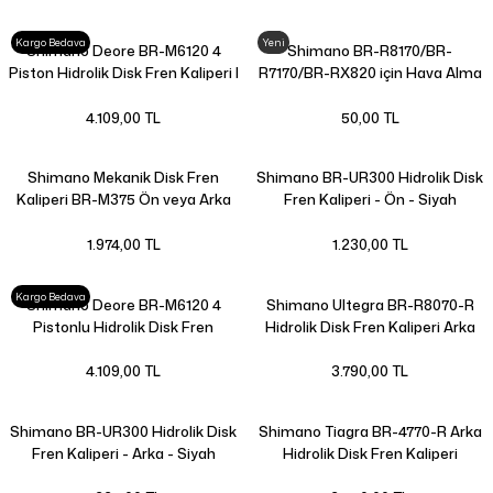
Kargo Bedava
Yeni
Shimano Deore BR-M6120 4
Shimano BR-R8170/BR-
Piston Hidrolik Disk Fren Kaliperi |
R7170/BR-RX820 için Hava Alma
D02S |
Vidası Kapağı
4.109,00 TL
50,00 TL
Shimano Mekanik Disk Fren
Shimano BR-UR300 Hidrolik Disk
Kaliperi BR-M375 Ön veya Arka
Fren Kaliperi - Ön - Siyah
Gümüş
1.974,00 TL
1.230,00 TL
Kargo Bedava
Shimano Deore BR-M6120 4
Shimano Ultegra BR-R8070-R
Pistonlu Hidrolik Disk Fren
Hidrolik Disk Fren Kaliperi Arka
Kaliperi | D03S |
4.109,00 TL
3.790,00 TL
Shimano BR-UR300 Hidrolik Disk
Shimano Tiagra BR-4770-R Arka
Fren Kaliperi - Arka - Siyah
Hidrolik Disk Fren Kaliperi