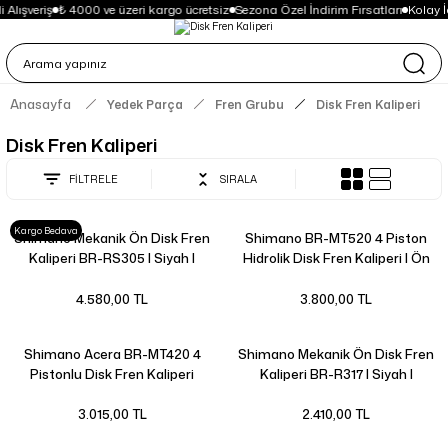
Alışveriş
₺ 4000 ve üzeri kargo ücretsiz
Sezona Özel İndirim Fırsatları
Kolay İ
Anasayfa
Yedek Parça
Fren Grubu
Disk Fren Kaliperi
Disk Fren Kaliperi
FİLTRELE
SIRALA
Kargo Bedava
Shimano Mekanik Ön Disk Fren
Shimano BR-MT520 4 Piston
Kaliperi BR-RS305 | Siyah |
Hidrolik Disk Fren Kaliperi | Ön
veya Arka | Metal Balatalı |
4.580,00 TL
3.800,00 TL
Shimano Acera BR-MT420 4
Shimano Mekanik Ön Disk Fren
Pistonlu Disk Fren Kaliperi
Kaliperi BR-R317 | Siyah |
3.015,00 TL
2.410,00 TL