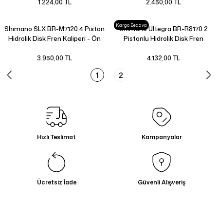
1.224,00 TL
2.450,00 TL
Kargo Bedava
Shimano SLX BR-M7120 4 Piston
Shimano Ultegra BR-R8170 2
Hidrolik Disk Fren Kaliperi - Ön
Pistonlu Hidrolik Disk Fren
Veya Arka
Kaliperi Ön
3.950,00 TL
4.132,00 TL
1
2
Hızlı Teslimat
Kampanyalar
Ücretsiz İade
Güvenli Alışveriş