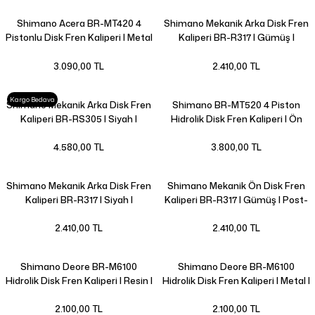
Shimano Acera BR-MT420 4
Shimano Mekanik Arka Disk Fren
Pistonlu Disk Fren Kaliperi | Metal
Kaliperi BR-R317 | Gümüş |
|
3.090,00 TL
2.410,00 TL
Kargo Bedava
Shimano Mekanik Arka Disk Fren
Shimano BR-MT520 4 Piston
Kaliperi BR-RS305 | Siyah |
Hidrolik Disk Fren Kaliperi | Ön
veya Arka |
4.580,00 TL
3.800,00 TL
Shimano Mekanik Arka Disk Fren
Shimano Mekanik Ön Disk Fren
Kaliperi BR-R317 | Siyah |
Kaliperi BR-R317 | Gümüş | Post-
tipi |
2.410,00 TL
2.410,00 TL
Shimano Deore BR-M6100
Shimano Deore BR-M6100
Hidrolik Disk Fren Kaliperi | Resin |
Hidrolik Disk Fren Kaliperi | Metal |
2.100,00 TL
2.100,00 TL