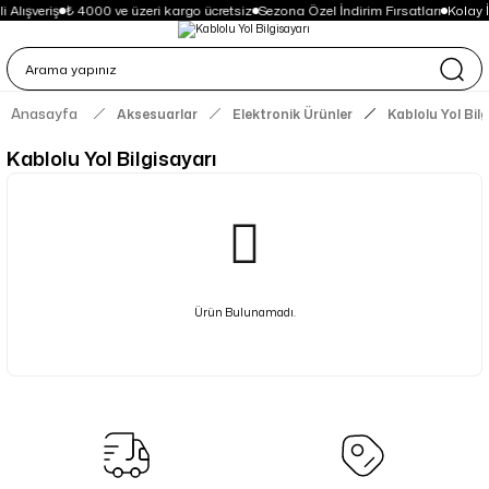
 Alışveriş
₺ 4000 ve üzeri kargo ücretsiz
Sezona Özel İndirim Fırsatları
Kolay 
Anasayfa
Aksesuarlar
Elektronik Ürünler
Kablolu Yol Bil
Kablolu Yol Bilgisayarı
Ürün Bulunamadı.