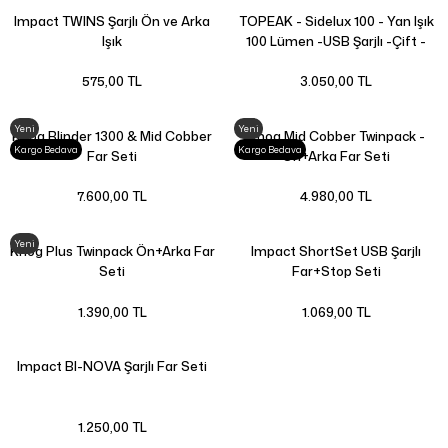
Impact TWINS Şarjlı Ön ve Arka
TOPEAK - Sidelux 100 - Yan Işık
Işık
100 Lümen -USB Şarjlı -Çift -
TMS095YY
575,00 TL
3.050,00 TL
Yeni
Yeni
Knog Blinder 1300 & Mid Cobber
Knog Mid Cobber Twinpack -
Kargo Bedava
Kargo Bedava
Far Seti
Ön+Arka Far Seti
7.600,00 TL
4.980,00 TL
Yeni
Knog Plus Twinpack Ön+Arka Far
Impact ShortSet USB Şarjlı
Seti
Far+Stop Seti
1.390,00 TL
1.069,00 TL
Impact BI-NOVA Şarjlı Far Seti
1.250,00 TL