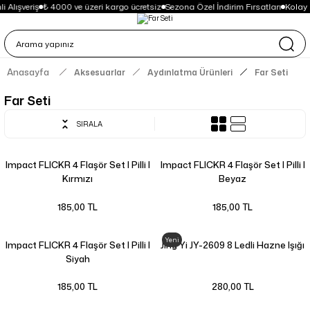
 Alışveriş
₺ 4000 ve üzeri kargo ücretsiz
Sezona Özel İndirim Fırsatları
Kolay 
Anasayfa
Aksesuarlar
Aydınlatma Ürünleri
Far Seti
Far Seti
SIRALA
Impact FLICKR 4 Flaşör Set | Pilli |
Impact FLICKR 4 Flaşör Set | Pilli |
Kırmızı
Beyaz
185,00 TL
185,00 TL
Yeni
Impact FLICKR 4 Flaşör Set | Pilli |
Jing Yi JY-2609 8 Ledli Hazne Işığı
Siyah
185,00 TL
280,00 TL