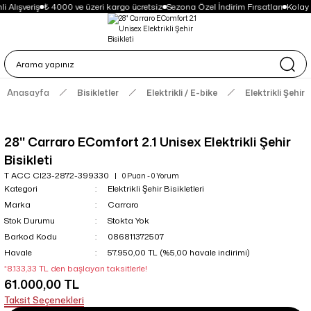
 Alışveriş
₺ 4000 ve üzeri kargo ücretsiz
Sezona Özel İndirim Fırsatları
Kolay
Anasayfa
Bisikletler
Elektrikli / E-bike
Elektrikli Şehir B
28'' Carraro EComfort 2.1 Unisex Elektrikli Şehir
Bisikleti
T ACC CI23-2872-399330
0 Puan - 0 Yorum
Kategori
Elektrikli Şehir Bisikletleri
Marka
Carraro
Stok Durumu
Stokta Yok
Barkod Kodu
086811372507
Havale
57.950,00 TL (%5,00 havale indirimi)
*8.133,33 TL den başlayan taksitlerle!
61.000,00 TL
Taksit Seçenekleri