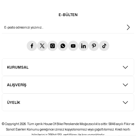
E-BÜLTEN
KURUMSAL
ALIŞVERİŞ
ÜYELİK
© Copyright 2026. Tüm içerik House Of Bike Perakende Mağazacılık'a aittir. 5846 sayılı Fikir ve
Sanat Eserleri Kanunu gereğince izinsiz kopyalanamaz veya çoğaltılamaz. Kredi kartı
bilgileriniz 256bit SSL sertifikası ile korunmaktadır.