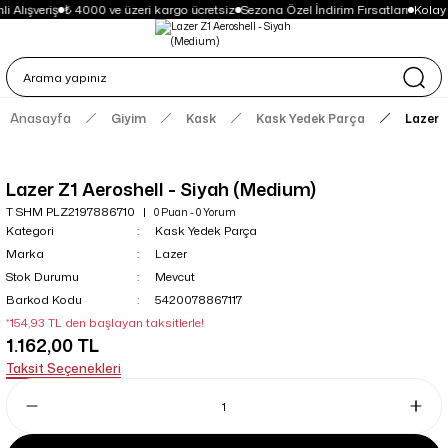
i Alışveriş
₺ 4000 ve üzeri kargo ücretsiz
Sezona Özel İndirim Fırsatları
Kolay
Anasayfa
Giyim
Kask
Kask Yedek Parça
Lazer 
Lazer Z1 Aeroshell - Siyah (Medium)
T SHM PLZ2197886710
0 Puan - 0 Yorum
Kategori
Kask Yedek Parça
Marka
Lazer
Stok Durumu
Mevcut
Barkod Kodu
5420078867117
*154,93 TL den başlayan taksitlerle!
1.162,00 TL
Taksit Seçenekleri