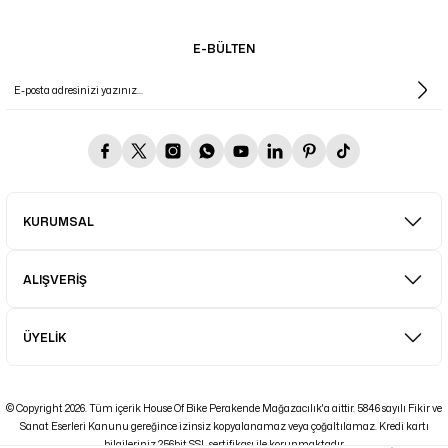
E-BÜLTEN
KURUMSAL
ALIŞVERİŞ
ÜYELİK
© Copyright 2026. Tüm içerik House Of Bike Perakende Mağazacılık'a aittir. 5846 sayılı Fikir ve
Sanat Eserleri Kanunu gereğince izinsiz kopyalanamaz veya çoğaltılamaz. Kredi kartı
bilgileriniz 256bit SSL sertifikası ile korunmaktadır.