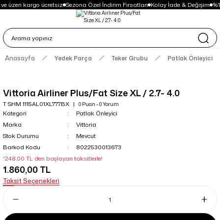
ve üzeri kargo ücretsiz
Sezona Özel İndirim Fırsatları
Kolay İade & Değişim
%1
Anasayfa
Yedek Parça
Teker Grubu
Patlak Önleyici
Vittoria Airliner Plus/Fat Size XL / 2.7- 4.0
T SHM 1115AL01XL777BX
0 Puan - 0 Yorum
Kategori
Patlak Önleyici
Marka
Vittoria
Stok Durumu
Mevcut
Barkod Kodu
8022530013673
*248,00 TL den başlayan taksitlerle!
1.860,00 TL
Taksit Seçenekleri