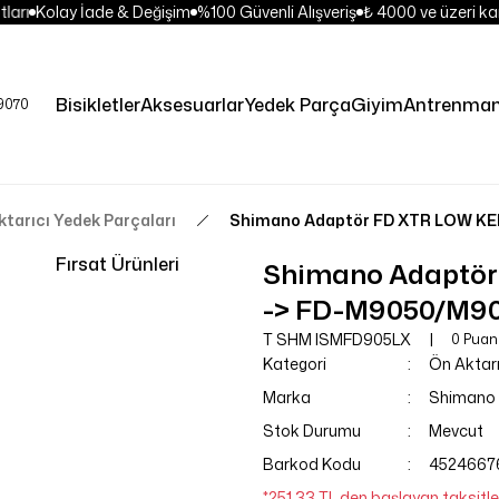
ları
Kolay İade & Değişim
%100 Güvenli Alışveriş
₺ 4000 ve üzeri kar
Bisikletler
Aksesuarlar
Yedek Parça
Giyim
Antrenman
tarıcı Yedek Parçaları
Shimano Adaptör FD XTR LOW KE
Fırsat Ürünleri
Shimano Adaptör
-> FD-M9050/M9
T SHM ISMFD905LX
0 Puan
Kategori
Ön Aktarı
Marka
Shimano
Stok Durumu
Mevcut
Barkod Kodu
4524667
*251,33 TL den başlayan taksitler