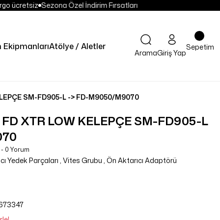
go ücretsiz
Sezona Özel İndirim Fırsatları
 Ekipmanları
Atölye / Aletler
Sepetim
Arama
Giriş Yap
LEPÇE SM-FD905-L -> FD-M9050/M9070
 FD XTR LOW KELEPÇE SM-FD905-L
070
 - 0 Yorum
cı Yedek Parçaları
,
Vites Grubu
,
Ön Aktarıcı Adaptörü
673347
le!