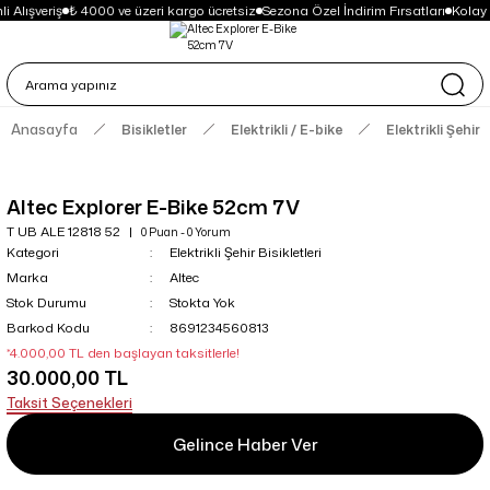
 Alışveriş
₺ 4000 ve üzeri kargo ücretsiz
Sezona Özel İndirim Fırsatları
Kolay
Anasayfa
Bisikletler
Elektrikli / E-bike
Elektrikli Şehir B
Altec Explorer E-Bike 52cm 7V
T UB ALE 12818 52
0 Puan - 0 Yorum
Kategori
Elektrikli Şehir Bisikletleri
Marka
Altec
Stok Durumu
Stokta Yok
Barkod Kodu
8691234560813
*4.000,00 TL den başlayan taksitlerle!
30.000,00 TL
Taksit Seçenekleri
Gelince Haber Ver