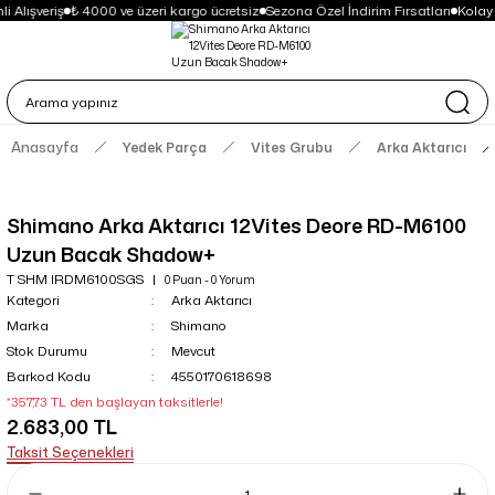
 Alışveriş
₺ 4000 ve üzeri kargo ücretsiz
Sezona Özel İndirim Fırsatları
Kolay
Anasayfa
Yedek Parça
Vites Grubu
Arka Aktarıcı
Shimano Arka Aktarıcı 12Vites Deore RD-M6100
Uzun Bacak Shadow+
T SHM IRDM6100SGS
0 Puan - 0 Yorum
Kategori
Arka Aktarıcı
Marka
Shimano
Stok Durumu
Mevcut
Barkod Kodu
4550170618698
*357,73 TL den başlayan taksitlerle!
2.683,00 TL
Taksit Seçenekleri