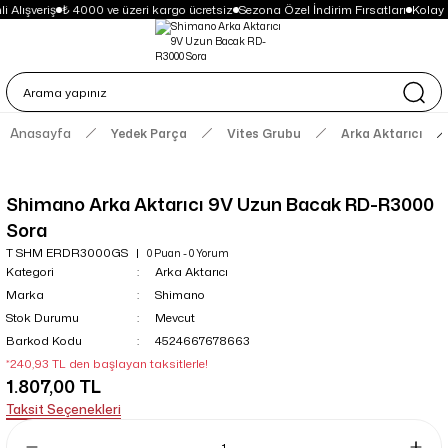
 Alışveriş
₺ 4000 ve üzeri kargo ücretsiz
Sezona Özel İndirim Fırsatları
Kolay 
Anasayfa
Yedek Parça
Vites Grubu
Arka Aktarıcı
Shimano Arka Aktarıcı 9V Uzun Bacak RD-R3000
Sora
T SHM ERDR3000GS
0 Puan - 0 Yorum
Kategori
Arka Aktarıcı
Marka
Shimano
Stok Durumu
Mevcut
Barkod Kodu
4524667678663
*240,93 TL den başlayan taksitlerle!
1.807,00 TL
Taksit Seçenekleri