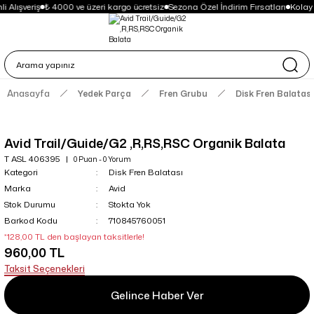
 Alışveriş
₺ 4000 ve üzeri kargo ücretsiz
Sezona Özel İndirim Fırsatları
Kolay
Anasayfa
Yedek Parça
Fren Grubu
Disk Fren Balatası
Avid Trail/Guide/G2 ,R,RS,RSC Organik Balata
T ASL 406395
0 Puan - 0 Yorum
Kategori
Disk Fren Balatası
Marka
Avid
Stok Durumu
Stokta Yok
Barkod Kodu
710845760051
*128,00 TL den başlayan taksitlerle!
960,00 TL
Taksit Seçenekleri
Gelince Haber Ver