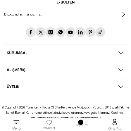
E-BÜLTEN
KURUMSAL
ALIŞVERİŞ
ÜYELİK
© Copyright 2026. Tüm içerik House Of Bike Perakende Mağazacılık'a aittir. 5846 sayılı Fikir ve
Sanat Eserleri Kanunu gereğince izinsiz kopyalanamaz veya çoğaltılamaz. Kredi kartı
bilgileriniz 256bit SSL sertifikası ile korunmaktadır.
Sepetim
ideasoft
ile
e-
Favoriler
Menü
Giriş Yap
hazırlandı.