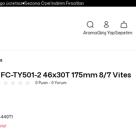
go ücretsiz
Sezona Özel İndirim Fırsatları
Sepetim
Arama
Giriş Yap
es
FC-TY501-2 46x30T 175mm 8/7 Vites
0 Puan - 0 Yorum
444971
rle!