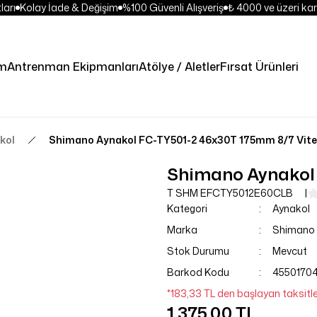
arı
Kolay İade & Değişim
%100 Güvenli Alışveriş
₺ 4000 ve üzeri kar
im
Antrenman Ekipmanları
Atölye / Aletler
Fırsat Ürünleri
kol
Shimano Aynakol FC-TY501-2 46x30T 175mm 8/7 Vit
Shimano Aynakol 
T SHM EFCTY5012E60CLB
Kategori
Aynakol
Marka
Shimano
Stok Durumu
Mevcut
Barkod Kodu
4550170
*183,33 TL den başlayan taksitle
1.375,00 TL