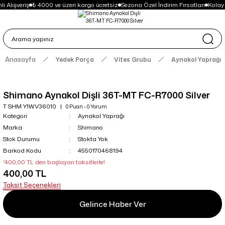
i Alışveriş
₺ 4000 ve üzeri kargo ücretsiz
Sezona Özel İndirim Fırsatları
Kolay
Anasayfa
Yedek Parça
Vites Grubu
Aynakol Yaprağı
Shimano Aynakol Dişli 36T-MT FC-R7000 Silver
T SHM Y1WV36010
0 Puan - 0 Yorum
Kategori
Aynakol Yaprağı
Marka
Shimano
Stok Durumu
Stokta Yok
Barkod Kodu
4550170468194
*400,00 TL den başlayan taksitlerle!
400,00 TL
Taksit Seçenekleri
Gelince Haber Ver