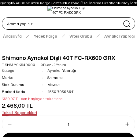
şveriş
₺ 4000 ve üzeri kargo ücretsiz
Sezona Özel İndirim Fırsatları
Kolay İad
Anasayfa
Yedek Parça
Vites Grubu
Aynakol Yaprağı
Shimano Aynakol Dişli 40T FC-RX600 GRX
T SHM Y0K540000
0 Puan - 0 Yorum
Kategori
Aynakol Yaprağı
Marka
Shimano
Stok Durumu
Mevcut
Barkod Kodu
4550170596941
*329,07 TL den başlayan taksitlerle!
2.468,00 TL
Taksit Seçenekleri