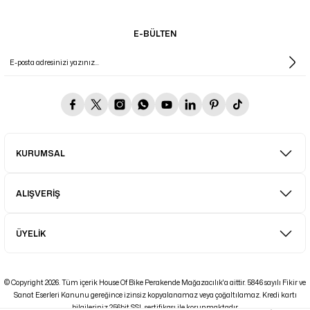
E-BÜLTEN
KURUMSAL
ALIŞVERİŞ
ÜYELİK
© Copyright 2026. Tüm içerik House Of Bike Perakende Mağazacılık'a aittir. 5846 sayılı Fikir ve
Sanat Eserleri Kanunu gereğince izinsiz kopyalanamaz veya çoğaltılamaz. Kredi kartı
bilgileriniz 256bit SSL sertifikası ile korunmaktadır.