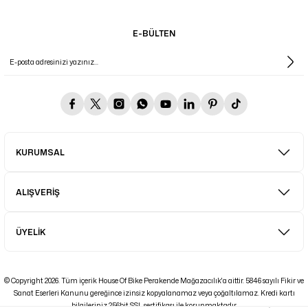
E-BÜLTEN
KURUMSAL
ALIŞVERİŞ
ÜYELİK
© Copyright 2026. Tüm içerik House Of Bike Perakende Mağazacılık'a aittir. 5846 sayılı Fikir ve
Sanat Eserleri Kanunu gereğince izinsiz kopyalanamaz veya çoğaltılamaz. Kredi kartı
bilgileriniz 256bit SSL sertifikası ile korunmaktadır.