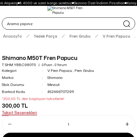
i Alışveriş
₺ 4000 ve üzeri kargo ücretsiz
Sezona Özel İndirim Fırsatları
Kolay
Anasayfa
Yedek Parça
Fren Grubu
V Fren Papucu
Shimano M50T Fren Papucu
T SHM Y8BC98070
0 Puan - 0 Yorum
Kategori
V Fren Papucu
,
Fren Grubu
Marka
Shimano
Stok Durumu
Mevcut
Barkod Kodu
4524667072911
*300,00 TL den başlayan taksitlerle!
300,00 TL
Taksit Seçenekleri