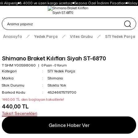
i Alışveriş
₺ 4000 ve üzeri kargo ücretsiz
Sezona Özel İndirim Fırsatları
Kolay
Anasayfa
Yedek Parça
Vites Grubu
STI Yedek Parça
Shimano Braket Kılıfları Siyah ST-6870
T SHM Y00S98060
0 Puan - 0 Yorum
Kategori
STI Yedek Parça
Marka
Shimano
Stok Durumu
Stokta Yok
Barkod Kodu
4524667579700
*440,00 TL den başlayan taksitlerle!
440,00 TL
Taksit Seçenekleri
Gelince Haber Ver