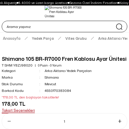
i Alışveriş
₺ 4000 ve üzeri kargo ücretsiz
Sezona Özel İndirim Fırsatları
Kolay
Anasayfa
Yedek Parça
Vites Grubu
Arka Aktarıcı Yed
Shimano 105 BR-R7000 Fren Kablosu Ayar Ünitesi
T SHM Y8ZJ98020
0 Puan - 0 Yorum
Kategori
Arka Aktarıcı Yedek Parçaları
Marka
Shimano
Stok Durumu
Mevcut
Barkod Kodu
4550170383084
*178,00 TL den başlayan taksitlerle!
178,00 TL
Taksit Seçenekleri