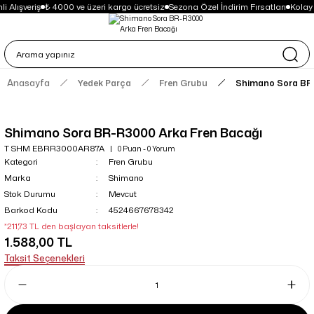
i Alışveriş
₺ 4000 ve üzeri kargo ücretsiz
Sezona Özel İndirim Fırsatları
Kolay
Anasayfa
Yedek Parça
Fren Grubu
Shimano Sora BR-
Shimano Sora BR-R3000 Arka Fren Bacağı
T SHM EBRR3000AR87A
0 Puan - 0 Yorum
Kategori
Fren Grubu
Marka
Shimano
Stok Durumu
Mevcut
Barkod Kodu
4524667678342
*211,73 TL den başlayan taksitlerle!
1.588,00 TL
Taksit Seçenekleri