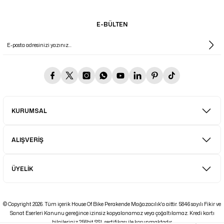
E-BÜLTEN
KURUMSAL
ALIŞVERİŞ
ÜYELİK
© Copyright 2026. Tüm içerik House Of Bike Perakende Mağazacılık'a aittir. 5846 sayılı Fikir ve
Sanat Eserleri Kanunu gereğince izinsiz kopyalanamaz veya çoğaltılamaz. Kredi kartı
bilgileriniz 256bit SSL sertifikası ile korunmaktadır.