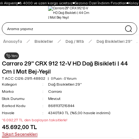
 Alışveriş
₺ 4000 ve üzeri kargo ücretsiz
Sezona Özel İndirim Fırsatları
Kolay
Anasayfa
Bisikletler
Dağ / Mtb
Dağ Bisikletleri 29''
Yeni
Carraro 29'' CRX 912 12-V HD Dağ Bisikleti | 44
Cm | Mat Bej-Yeşil
T ACC CI26-2911-48802
0 Puan - 0 Yorum
Kategori
Dağ Bisikletleri 29''
Marka
Carraro
Stok Durumu
Mevcut
Barkod Kodu
8681137215844
Havale
43.407,40 TL (%5,00 havale indirimi)
*6.092,27 TL den başlayan taksitlerle!
45.692,00 TL
Taksit Seçenekleri