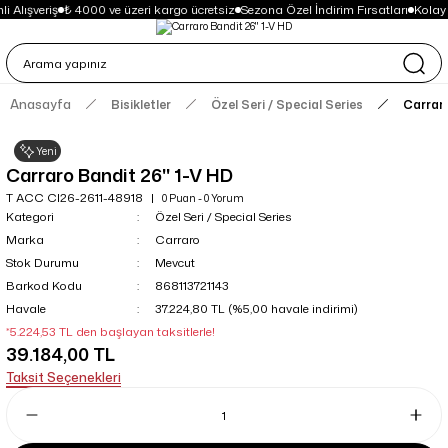
i Alışveriş
₺ 4000 ve üzeri kargo ücretsiz
Sezona Özel İndirim Fırsatları
Kolay
Anasayfa
Bisikletler
Özel Seri / Special Series
Carraro
Yeni
Carraro Bandit 26'' 1-V HD
T ACC CI26-2611-48918
0 Puan - 0 Yorum
Kategori
Özel Seri / Special Series
Marka
Carraro
Stok Durumu
Mevcut
Barkod Kodu
868113721143
Havale
37.224,80 TL (%5,00 havale indirimi)
*5.224,53 TL den başlayan taksitlerle!
39.184,00 TL
Taksit Seçenekleri