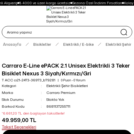
i Alışveriş
₺ 4000 ve üzeri kargo ücretsiz
Sezona Özel İndirim Fırsatları
Kolay
Anasayfa
Bisikletler
Elektrikli / E-bike
Elektrikli Şehir B
Carraro E-Line ePACK 2.1 Unisex Elektrikli 3 Teker
Bisiklet Nexus 3 Siyah/Kırmızı/Gri
T ACC cı21-2473-36973_b79281
0 Puan - 0 Yorum
Kategori
Elektrikli Şehir Bisikletleri
Marka
Carraro Premium
Stok Durumu
Stokta Yok
Barkod Kodu
8681137255711
*6.661,20 TL den başlayan taksitlerle!
49.959,00 TL
Taksit Seçenekleri