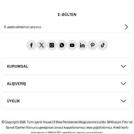
E-BÜLTEN
KURUMSAL
ALIŞVERİŞ
ÜYELİK
© Copyright 2026. Tüm içerik House Of Bike Perakende Mağazacılık'a aittir. 5846 sayılı Fikir ve
Sanat Eserleri Kanunu gereğince izinsiz kopyalanamaz veya çoğaltılamaz. Kredi kartı
bilgileriniz 256bit SSL sertifikası ile korunmaktadır.