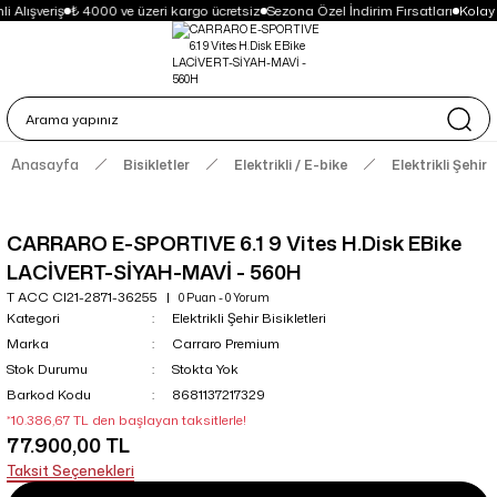
i Alışveriş
₺ 4000 ve üzeri kargo ücretsiz
Sezona Özel İndirim Fırsatları
Kolay
Anasayfa
Bisikletler
Elektrikli / E-bike
Elektrikli Şehir B
CARRARO E-SPORTIVE 6.1 9 Vites H.Disk EBike
LACİVERT-SİYAH-MAVİ - 560H
T ACC CI21-2871-36255
0 Puan - 0 Yorum
Kategori
Elektrikli Şehir Bisikletleri
Marka
Carraro Premium
Stok Durumu
Stokta Yok
Barkod Kodu
8681137217329
*10.386,67 TL den başlayan taksitlerle!
77.900,00 TL
Taksit Seçenekleri