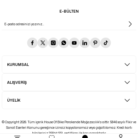
E-BÜLTEN
KURUMSAL
ALIŞVERİŞ
ÜYELİK
© Copyright 2026. Tüm içerik House Of Bike Perakende Mağazacılık'a aittir. 5846 sayılı Fikir ve
Sanat Eserleri Kanunu gereğince izinsiz kopyalanamaz veya çoğaltılamaz. Kredi kartı
bilgileriniz 256bit SSL sertifikası ile korunmaktadır.