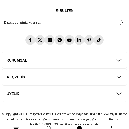
E-BÜLTEN
KURUMSAL
ALIŞVERİŞ
ÜYELİK
© Copyright 2026. Tüm içerik House Of Bike Perakende Mağazacılık'a aittir. 5846 sayılı Fikir ve
Sanat Eserleri Kanunu gereğince izinsiz kopyalanamaz veya çoğaltılamaz. Kredi kartı
bilgileriniz 256bit SSL sertifikası ile korunmaktadır.