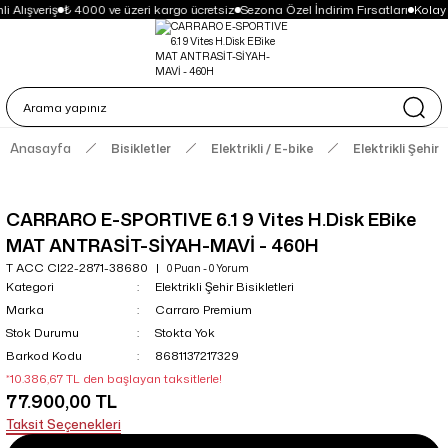
i Alışveriş
₺ 4000 ve üzeri kargo ücretsiz
Sezona Özel İndirim Fırsatları
Kolay
Anasayfa
Bisikletler
Elektrikli / E-bike
Elektrikli Şehir B
CARRARO E-SPORTIVE 6.1 9 Vites H.Disk EBike
MAT ANTRASİT-SİYAH-MAVİ - 460H
T ACC CI22-2871-38680
0 Puan - 0 Yorum
Kategori
Elektrikli Şehir Bisikletleri
Marka
Carraro Premium
Stok Durumu
Stokta Yok
Barkod Kodu
8681137217329
*10.386,67 TL den başlayan taksitlerle!
77.900,00 TL
Taksit Seçenekleri