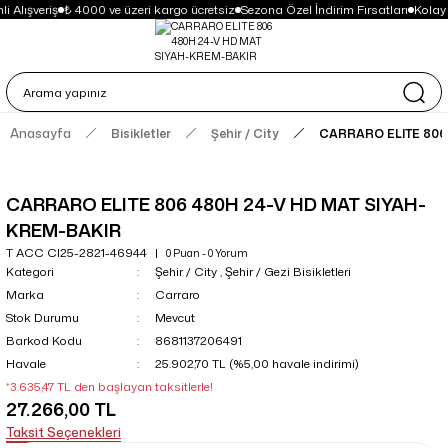
i Alışveriş
₺ 4000 ve üzeri kargo ücretsiz
Sezona Özel İndirim Fırsatları
Kolay
Anasayfa
Bisikletler
Şehir / City
CARRARO ELITE 806
CARRARO ELITE 806 480H 24-V HD MAT SIYAH-
KREM-BAKIR
T ACC CI25-2821-46944
0 Puan - 0 Yorum
Kategori
Şehir / City
,
Şehir / Gezi Bisikletleri
Marka
Carraro
Stok Durumu
Mevcut
Barkod Kodu
8681137206491
Havale
25.902,70 TL (%5,00 havale indirimi)
*3.635,47 TL den başlayan taksitlerle!
27.266,00 TL
Taksit Seçenekleri