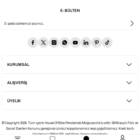
E-BÜLTEN
KURUMSAL
ALIŞVERİŞ
ÜYELİK
© Copyright 2026. Tüm içerik House Of Bike Perakende Mağazacılık'a aittir. 5846 sayılı Fikir ve
Sanat Eserleri Kanunu gereğince izinsiz kopyalanamaz veya çoğaltılamaz. Kredi kartı
bilgileriniz 256bit SSL sertifikası ile korunmaktadır.