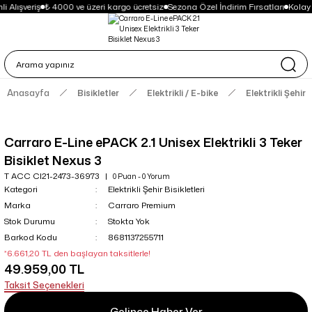
i Alışveriş
₺ 4000 ve üzeri kargo ücretsiz
Sezona Özel İndirim Fırsatları
Kolay
Anasayfa
Bisikletler
Elektrikli / E-bike
Elektrikli Şehir B
Carraro E-Line ePACK 2.1 Unisex Elektrikli 3 Teker
Bisiklet Nexus 3
T ACC CI21-2473-36973
0 Puan - 0 Yorum
Kategori
Elektrikli Şehir Bisikletleri
Marka
Carraro Premium
Stok Durumu
Stokta Yok
Barkod Kodu
8681137255711
*6.661,20 TL den başlayan taksitlerle!
49.959,00 TL
Taksit Seçenekleri
Gelince Haber Ver