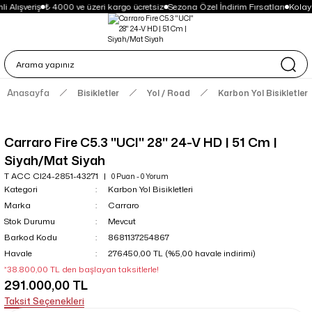
i Alışveriş
₺ 4000 ve üzeri kargo ücretsiz
Sezona Özel İndirim Fırsatları
Kolay
Anasayfa
Bisikletler
Yol / Road
Karbon Yol Bisikletleri
Carraro Fire C5.3 ''UCI'' 28'' 24-V HD | 51 Cm |
Siyah/Mat Siyah
T ACC CI24-2851-43271
0 Puan - 0 Yorum
Kategori
Karbon Yol Bisikletleri
Marka
Carraro
Stok Durumu
Mevcut
Barkod Kodu
8681137254867
Havale
276.450,00 TL (%5,00 havale indirimi)
*38.800,00 TL den başlayan taksitlerle!
291.000,00 TL
Taksit Seçenekleri