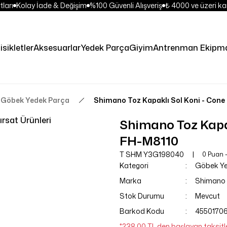
ları
Kolay İade & Değişim
%100 Güvenli Alışveriş
₺ 4000 ve üzeri kar
isikletler
Aksesuarlar
Yedek Parça
Giyim
Antrenman Ekipma
Göbek Yedek Parça
Shimano Toz Kapaklı Sol Koni - Cone
ırsat Ürünleri
Shimano Toz Kapak
FH-M8110
T SHM Y3G198040
0 Puan 
Kategori
Göbek Ye
Marka
Shimano
Stok Durumu
Mevcut
Barkod Kodu
45501706
*238,00 TL den başlayan taksitle