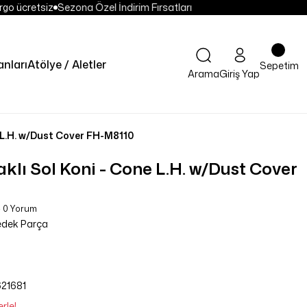
go ücretsiz
Sezona Özel İndirim Fırsatları
nları
Atölye / Aletler
Sepetim
Arama
Giriş Yap
 L.H. w/Dust Cover FH-M8110
lı Sol Koni - Cone L.H. w/Dust Cover
- 0 Yorum
dek Parça
21681
rle!