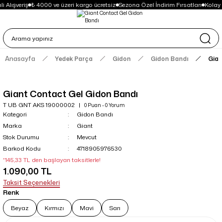
 Alışveriş
₺ 4000 ve üzeri kargo ücretsiz
Sezona Özel İndirim Fırsatları
Kolay 
Anasayfa
Yedek Parça
Gidon
Gidon Bandı
Gian
Giant Contact Gel Gidon Bandı
T UB GNT AKS 19000002
0 Puan - 0 Yorum
Kategori
Gidon Bandı
Marka
Giant
Stok Durumu
Mevcut
Barkod Kodu
4718905976530
*145,33 TL den başlayan taksitlerle!
1.090,00 TL
Taksit Seçenekleri
Renk
Beyaz
Kırmızı
Mavi
Sarı