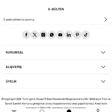
E-BÜLTEN
KURUMSAL
ALIŞVERİŞ
ÜYELİK
© Copyright 2026. Tüm içerik House Of Bike Perakende Mağazacılık'a aittir. 5846 sayılı Fikir ve
Sanat Eserleri Kanunu gereğince izinsiz kopyalanamaz veya çoğaltılamaz. Kredi kartı
bilgileriniz 256bit SSL sertifikası ile korunmaktadır.