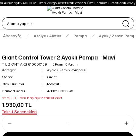
i Alışveriş
₺ 4000 ve üzeri kargo ücretsiz
Sezona Özel İndirim Fırsatları
Kolay
Anasayfa
Atölye / Aletler
Pompa
Ayak / Zemin Pomp
Giant Control Tower 2 Ayaklı Pompa - Mavi
T UB GNT AKS 610000139
0 Puan - 0 Yorum
Kategori
Ayak / Zemin Pompası
Marka
Giant
Stok Durumu
Mevcut
Barkod Kodu
4713250833347
*257,33 TL den başlayan taksitlerle!
1.930,00 TL
Taksit Seçenekleri