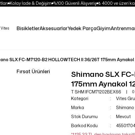
ları
Kolay İade & Değişim
%100 Güvenli Alışveriş
₺ 4000 ve üzeri kar
Bisikletler
Aksesuarlar
Yedek Parça
Giyim
Antrenman
ano SLX FC-M7120-B2 HOLLOWTECH II 36/26T 175mm Aynakol 1
Fırsat Ürünleri
Shimano SLX FC-
175mm Aynakol 12
T SHM IFCM71202BEX66
0
Kategori
Vites Gr
Marka
Shimano
Stok Durumu
Mevcut
Barkod Kodu
4550170
*1.125,33 TL den başlayan taksitl