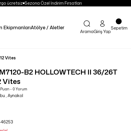
go ücretsiz
Sezona Özel İndirim Fırsatları
 Ekipmanları
Atölye / Aletler
Sepetim
Arama
Giriş Yap
2 Vites
M7120-B2 HOLLOWTECH II 36/26T
 Vites
 Puan - 0 Yorum
ubu
,
Aynakol
446253
erle!