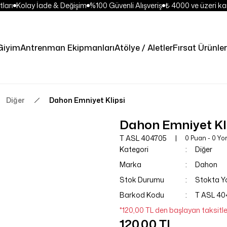
ları
Kolay İade & Değişim
%100 Güvenli Alışveriş
₺ 4000 ve üzeri kar
Giyim
Antrenman Ekipmanları
Atölye / Aletler
Fırsat Ürünler
Diğer
Dahon Emniyet Klipsi
Dahon Emniyet Kl
T ASL 404705
0 Puan - 0 Y
Kategori
Diğer
Marka
Dahon
Stok Durumu
Stokta Y
Barkod Kodu
T ASL 40
*120,00 TL den başlayan taksitle
120,00 TL