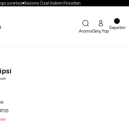
go ücretsiz
Sezona Özel İndirim Fırsatları
i
Sepetim
Arama
Giriş Yap
ipsi
orum
ok
4705
rle!