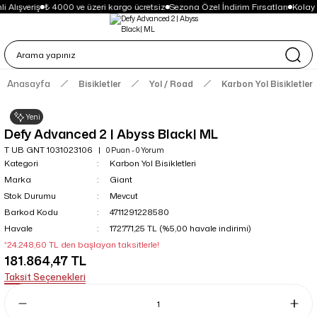
 Alışveriş
₺ 4000 ve üzeri kargo ücretsiz
Sezona Özel İndirim Fırsatları
Kolay 
Anasayfa
Bisikletler
Yol / Road
Karbon Yol Bisikletleri
Yeni
Defy Advanced 2 | Abyss Black| ML
T UB GNT 1031023106
0 Puan - 0 Yorum
Kategori
Karbon Yol Bisikletleri
Marka
Giant
Stok Durumu
Mevcut
Barkod Kodu
4711291228580
Havale
172.771,25 TL (%5,00 havale indirimi)
*24.248,60 TL den başlayan taksitlerle!
181.864,47 TL
Taksit Seçenekleri