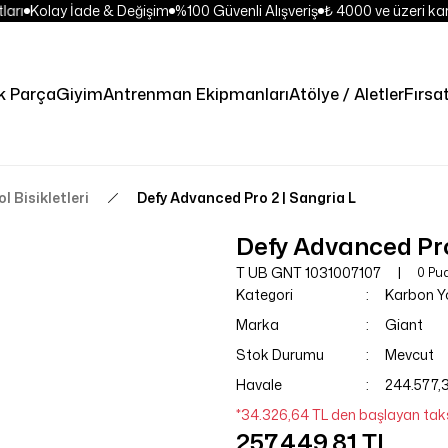
arı
Kolay İade & Değişim
%100 Güvenli Alışveriş
₺ 4000 ve üzeri kar
k Parça
Giyim
Antrenman Ekipmanları
Atölye / Aletler
Fırsa
l Bisikletleri
Defy Advanced Pro 2 | Sangria L
Defy Advanced Pro
T UB GNT 1031007107
0 Pu
Kategori
Karbon Yol
Marka
Giant
Stok Durumu
Mevcut
Havale
244.577,3
*34.326,64 TL den başlayan taksi
257.449,81 TL