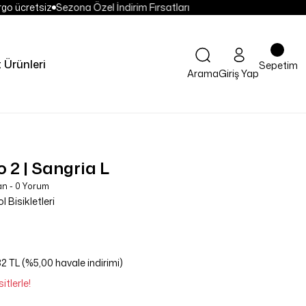
go ücretsiz
Sezona Özel İndirim Fırsatları
t Ürünleri
Sepetim
Arama
Giriş Yap
 2 | Sangria L
an - 0 Yorum
 Bisikletleri
2 TL (%5,00 havale indirimi)
tlerle!