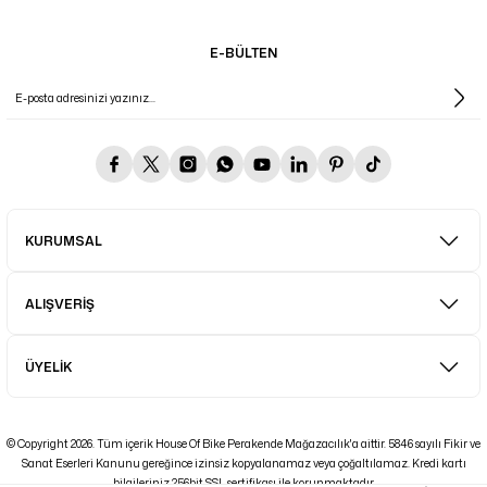
E-BÜLTEN
KURUMSAL
ALIŞVERİŞ
ÜYELİK
© Copyright 2026. Tüm içerik House Of Bike Perakende Mağazacılık'a aittir. 5846 sayılı Fikir ve
Sanat Eserleri Kanunu gereğince izinsiz kopyalanamaz veya çoğaltılamaz. Kredi kartı
bilgileriniz 256bit SSL sertifikası ile korunmaktadır.