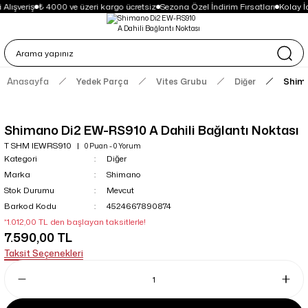
Alışveriş
₺ 4000 ve üzeri kargo ücretsiz
Sezona Özel İndirim Fırsatları
Kolay İ
Anasayfa
Yedek Parça
Vites Grubu
Diğer
Shima
Shimano Di2 EW-RS910 A Dahili Bağlantı Noktası
T SHM IEWRS910
0 Puan - 0 Yorum
Kategori
Diğer
Marka
Shimano
Stok Durumu
Mevcut
Barkod Kodu
4524667890874
*1.012,00 TL den başlayan taksitlerle!
7.590,00 TL
Taksit Seçenekleri