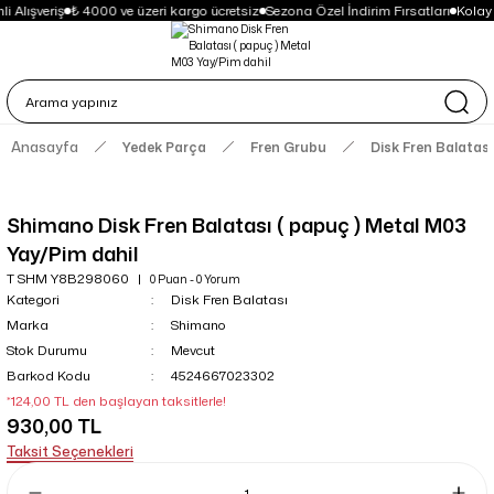
i Alışveriş
₺ 4000 ve üzeri kargo ücretsiz
Sezona Özel İndirim Fırsatları
Kolay
Anasayfa
Yedek Parça
Fren Grubu
Disk Fren Balatası
Shimano Disk Fren Balatası ( papuç ) Metal M03
Yay/Pim dahil
T SHM Y8B298060
0 Puan - 0 Yorum
Kategori
Disk Fren Balatası
Marka
Shimano
Stok Durumu
Mevcut
Barkod Kodu
4524667023302
*124,00 TL den başlayan taksitlerle!
930,00 TL
Taksit Seçenekleri