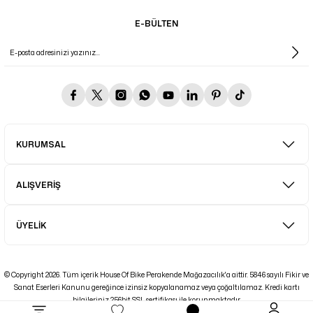
E-BÜLTEN
KURUMSAL
ALIŞVERİŞ
ÜYELİK
© Copyright 2026. Tüm içerik House Of Bike Perakende Mağazacılık'a aittir. 5846 sayılı Fikir ve
Sanat Eserleri Kanunu gereğince izinsiz kopyalanamaz veya çoğaltılamaz. Kredi kartı
bilgileriniz 256bit SSL sertifikası ile korunmaktadır.