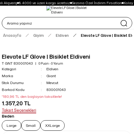
 Alışveriş
₺ 4000 ve üzeri kargo ücretsiz
Sezona Özel İndirim Fırsatları
Kolay 
Anasayfa
Giyim
Eldiven
Elevate LF Glove | Bisiklet Eld
Elevate LF Glove | Bisiklet Eldiveni
T GNT 830001043
0 Puan - 0 Yorum
Kategori
Eldiven
Marka
Giant
Stok Durumu
Mevcut
Barkod Kodu
830001043
*180,96 TL den başlayan taksitlerle!
1.357,20 TL
Taksit Seçenekleri
Beden
Large
Small
XXLarge