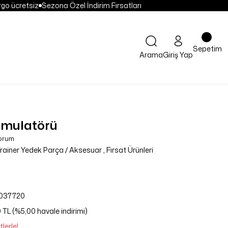
go ücretsiz
Sezona Özel İndirim Fırsatları
Sepetim
Arama
Giriş Yap
Simulatörü
Yorum
rainer Yedek Parça / Aksesuar
,
Fırsat Ürünleri
037720
 TL (%5,00 havale indirimi)
lerle!