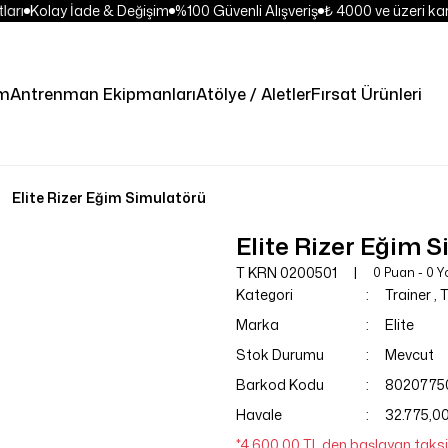
arı
Kolay İade & Değişim
%100 Güvenli Alışveriş
₺ 4000 ve üzeri kar
im
Antrenman Ekipmanları
Atölye / Aletler
Fırsat Ürünleri
Elite Rizer Eğim Simulatörü
Elite Rizer Eğim 
T KRN 0200501
0 Puan - 0 
Kategori
Trainer
,
T
Marka
Elite
Stok Durumu
Mevcut
Barkod Kodu
8020775
Havale
32.775,00
*4.600,00 TL den başlayan taksit