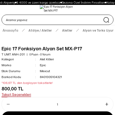
i Alışveriş
₺ 4000 ve üzeri kargo ücretsiz
Sezona Özel İndirim Fırsatları
Kolay
Anasayfa
Atölye / Aletler
Aletler
Alyan ve Torks Uyuml
Epic 17 Fonksiyon Alyan Set MX-P17
T UMT ANH-201
0 Puan - 0 Yorum
Kategori
Alet Kitleri
Marka
Epic
Stok Durumu
Mevcut
Barkod Kodu
8401305104321
*106,67 TL den başlayan taksitlerle!
800,00 TL
Taksit Seçenekleri