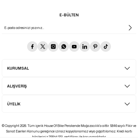
E-BÜLTEN
KURUMSAL
ALIŞVERİŞ
ÜYELİK
© Copyright 2026. Tüm içerik House Of Bike Perakende Mağazacılık'a aittir. 5846 sayılı Fikir ve
Sanat Eserleri Kanunu gereğince izinsiz kopyalanamaz veya çoğaltılamaz. Kredi kartı
bilgileriniz 256bit SSL sertifikası ile korunmaktadır.